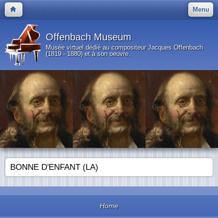
Menu
Offenbach Museum
Musée virtuel dédié au compositeur Jacques Offenbach
(1819 - 1880) et à son oeuvre.
BONNE D'ENFANT (LA)
Home