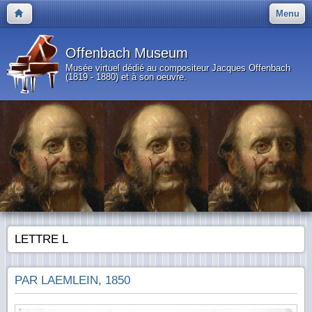
Menu
Offenbach Museum
Musée virtuel dédié au compositeur Jacques Offenbach
(1819 - 1880) et à son oeuvre.
LETTRE L
PAR LAEMLEIN, 1850