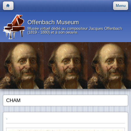
Menu
Offenbach Museum
Musée virtuel dédié au compositeur Jacques Offenbach
(1819 - 1880) et à son oeuvre.
CHAM
.