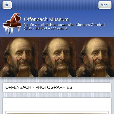
Menu
Offenbach Museum
Musée virtuel dédié au compositeur Jacques Offenbach
(1819 - 1880) et à son oeuvre.
OFFENBACH - PHOTOGRAPHIES
.