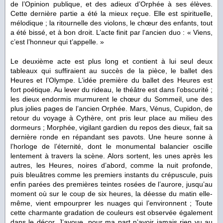
de l’Opinion publique, et des adieux d’Orphée à ses élèves.
Cette dernière partie a été la mieux reçue. Elle est spirituelle,
mélodique ; la ritournelle des violons, le chœur des enfants, tout
a été bissé, et à bon droit. L’acte finit par l’ancien duo : « Viens,
c’est l’honneur qui t’appelle. »
Le deuxième acte est plus long et contient à lui seul deux
tableaux qui suffiraient au succès de la pièce, le ballet des
Heures et l’Olympe. L’idée première du ballet des Heures est
fort poétique. Au lever du rideau, le théâtre est dans l’obscurité ;
les dieux endormis murmurent le chœur du Sommeil, une des
plus jolies pages de l’ancien Orphée. Mars, Vénus, Cupidon, de
retour du voyage à Cythère, ont pris leur place au milieu des
dormeurs ; Morphée, vigilant gardien du repos des dieux, fait sa
dernière ronde en répandant ses pavots. Une heure sonne à
l’horloge de l’éternité, dont le monumental balancier oscille
lentement à travers la scène. Alors sortent, les unes après les
autres, les Heures, noires d’abord, comme la nuit profonde,
puis bleuâtres comme les premiers instants du crépuscule, puis
enfin parées des premières teintes rosées de l’aurore, jusqu’au
moment où sur le coup de six heures, la déesse du matin elle-
même, vient empourprer les nuages qui l’environnent ; Toute
cette charmante gradation de couleurs est observée également
dans le décor. J’avoue, pour ma part n’avoir jamais rien vu au