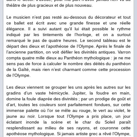
théâtre de plus gracieux et de plus nouveau.
Le musicien n’est pas resté au-dessous du décorateur et tout
ce ballet est écrit avec une grande finesse et une réelle
élégance. Il a suivi autant qu’il lui était possible le rythme
indiqué par les tintements de l’horloge, et on a surtout
remarqué le pas de quatre heures. Le second tableau est le
départ des dieux et l’apothéose de l’Olympe. Après le finale de
l’ancienne partition, on voit défiler les divinités antiques. Varron
compta quatre mille dieux au Panthéon mythologique : je ne me
sens pas de force à calculer le nombre des déités du panthéon
de la Gaîté, mais rien n’est charmant comme cette procession
de l’Olympe.
Les dieux viennent se grouper les uns après les autres sur les
gradins d’un vaste hémicycle. Jupiter, la foudre en main,
domine la foule diaprée des divinités ; par un prodige de goût et
d’art, toutes les couleurs sont parfaitement fondues, sur cette
immense palette où l’or se mêle au rouge, le vert au violet, le
jaune au noir. Lorsque tout l’Olympe a pris place, un jour
éclatant inonde la scène et le char du Soleil paraît
resplendissant au milieu de ses rayons, et couronne cette
apothéose mythologique. Si jamais artiste grec a rêvé l’Olympe,