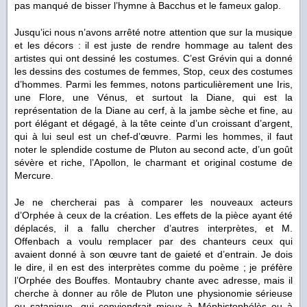
pas manqué de bisser l’hymne à Bacchus et le fameux galop.
Jusqu’ici nous n’avons arrêté notre attention que sur la musique
et les décors : il est juste de rendre hommage au talent des
artistes qui ont dessiné les costumes. C’est Grévin qui a donné
les dessins des costumes de femmes, Stop, ceux des costumes
d’hommes. Parmi les femmes, notons particulièrement une Iris,
une Flore, une Vénus, et surtout la Diane, qui est la
représentation de la Diane au cerf, à la jambe sèche et fine, au
port élégant et dégagé, à la tête ceinte d’un croissant d’argent,
qui à lui seul est un chef-d’œuvre. Parmi les hommes, il faut
noter le splendide costume de Pluton au second acte, d’un goût
sévère et riche, l’Apollon, le charmant et original costume de
Mercure.
Je ne chercherai pas à comparer les nouveaux acteurs
d’Orphée à ceux de la création. Les effets de la pièce ayant été
déplacés, il a fallu chercher d’autres interprètes, et M.
Offenbach a voulu remplacer par des chanteurs ceux qui
avaient donné à son œuvre tant de gaieté et d’entrain. Je dois
le dire, il en est des interprètes comme du poème ; je préfère
l’Orphée des Bouffes. Montaubry chante avec adresse, mais il
cherche à donner au rôle de Pluton une physionomie sérieuse
ou satanique, qui conviendrait mieux à Méphistophélès ou à