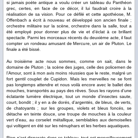
si jamais poète antique a voulu créer un tableau du Panthéon
grec, certes, en face de ce décor, il lui faudrait croire à la
réalisation de sa vision. Pour ce défilé et cette apothéose, M.
Offenbach a écrit à nouveau et développé son ancien finale ;
orchestre militaire sur la scène, orchestre dans la salle, tout a
été employé pour donner plus de vie et d’éclat à ce brillant
spectacle. Parmi les morceaux récents du deuxième acte, il faut
compter un rondeau amusant de Mercure, un air de Pluton. Le
finale a été bissé.
Au troisième acte nous sommes, comme on sait, dans le
domaine de Pluton ; la scène des juges, celle des policemen de
l’Amour, sont à mon avis moins réussies que le reste, malgré un
fort gentil couplet de Cupidon. Mais les merveilles ne se font
pas longtemps attendre et nous voilà encore avec le ballet des
mouches, transportés au pays des rêves. Sous les rayons d’une
éclatante lumière électrique, tout un monde d’insectes saute,
court, bondit ; il y en a de dorés, d’argentés, de bleus, de verts,
de chatoyants ; sur les groupes, violets et bleus foncés, se
détache en teinte douce, une troupe de mouches à la couleur
vert d’eau, au corselet métallique, semblables aux demoiselles
qui voltigent en été sur les nénuphars et les herbes aquatiques.
Rien n’est disparate dans ce tableau, tout est merveilleusement