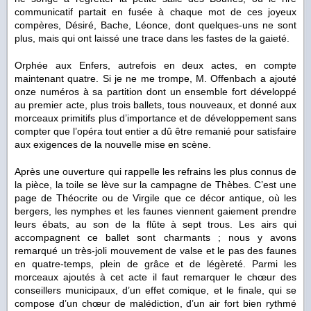
communicatif partait en fusée à chaque mot de ces joyeux
compères, Désiré, Bache, Léonce, dont quelques-uns ne sont
plus, mais qui ont laissé une trace dans les fastes de la gaieté.
Orphée aux Enfers, autrefois en deux actes, en compte
maintenant quatre. Si je ne me trompe, M. Offenbach a ajouté
onze numéros à sa partition dont un ensemble fort développé
au premier acte, plus trois ballets, tous nouveaux, et donné aux
morceaux primitifs plus d’importance et de développement sans
compter que l’opéra tout entier a dû être remanié pour satisfaire
aux exigences de la nouvelle mise en scène.
Après une ouverture qui rappelle les refrains les plus connus de
la pièce, la toile se lève sur la campagne de Thèbes. C’est une
page de Théocrite ou de Virgile que ce décor antique, où les
bergers, les nymphes et les faunes viennent gaiement prendre
leurs ébats, au son de la flûte à sept trous. Les airs qui
accompagnent ce ballet sont charmants ; nous y avons
remarqué un très-joli mouvement de valse et le pas des faunes
en quatre-temps, plein de grâce et de légèreté. Parmi les
morceaux ajoutés à cet acte il faut remarquer le chœur des
conseillers municipaux, d’un effet comique, et le finale, qui se
compose d’un chœur de malédiction, d’un air fort bien rythmé