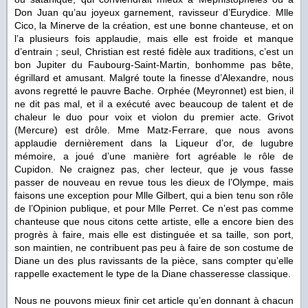
Don Juan qu’au joyeux garnement, ravisseur d’Eurydice. Mlle
Cico, la Minerve de la création, est une bonne chanteuse, et on
l’a plusieurs fois applaudie, mais elle est froide et manque
d’entrain ; seul, Christian est resté fidèle aux traditions, c’est un
bon Jupiter du Faubourg-Saint-Martin, bonhomme pas bête,
égrillard et amusant. Malgré toute la finesse d’Alexandre, nous
avons regretté le pauvre Bache. Orphée (Meyronnet) est bien, il
ne dit pas mal, et il a exécuté avec beaucoup de talent et de
chaleur le duo pour voix et violon du premier acte. Grivot
(Mercure) est drôle. Mme Matz-Ferrare, que nous avons
applaudie dernièrement dans la Liqueur d’or, de lugubre
mémoire, a joué d’une manière fort agréable le rôle de
Cupidon. Ne craignez pas, cher lecteur, que je vous fasse
passer de nouveau en revue tous les dieux de l’Olympe, mais
faisons une exception pour Mlle Gilbert, qui a bien tenu son rôle
de l’Opinion publique, et pour Mlle Perret. Ce n’est pas comme
chanteuse que nous citons cette artiste, elle a encore bien des
progrès à faire, mais elle est distinguée et sa taille, son port,
son maintien, ne contribuent pas peu à faire de son costume de
Diane un des plus ravissants de la pièce, sans compter qu’elle
rappelle exactement le type de la Diane chasseresse classique.
Nous ne pouvons mieux finir cet article qu’en donnant à chacun