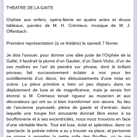
THEATRE DE LA GAITE
Orphée aux enfers, opéra-féerie en quatre actes et douze
tableaux, paroles de M. H. Crémieux, musique de M. J.
Offenbach.
Première représentation (à ce théâtre) le samedi 7 février.
Je dois l’avouer, pour donner une idée juste de l’Orphée de la
Gaîté, il faudrait la plume d’un Gautier, d’un Saint-Victor, d’un de
ces maîtres en l’art de peindre sur phrase, dont le brillant
pinceau fait successivement éclater à nos yeux les
scintillements d’un décor, les éblouissements d’une mise en
scène. La pièce primitive a bien un peu disparu dans ce
déploiement de luxe et de magnificence, mais je serais fort
étonné si M. Crémeux tenait rigueur au musicien et aux
décorateurs qui ont su si bien transformer son œuvre. Au lieu
de l’ancienne joyeuseté, pleine de gaieté et d’entrain, dans
laquelle une troupe fort amusante donnait libre essor à sa
bouffonnerie et à ses excentricités, nous nous trouvons en face
d’une véritable féerie. Tout est luxe, éclat et splendeur, dans ce
spectacle, la poésie même a su y trouver sa place, et personne
ne songe à regretter la petite salle des Bouffes, où le rire