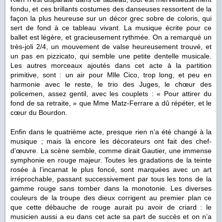
fondu, et ces brillants costumes des danseuses ressortent de la
façon la plus heureuse sur un décor grec sobre de coloris, qui
sert de fond à ce tableau vivant. La musique écrite pour ce
ballet est légère, et gracieusement rythmée. On a remarqué un
très-joli 2/4, un mouvement de valse heureusement trouvé, et
un pas en pizzicato, qui semble une petite dentelle musicale.
Les autres morceaux ajoutés dans cet acte à la partition
primitive, sont : un air pour Mlle Cico, trop long, et peu en
harmonie avec le reste, le trio des Juges, le chœur des
policemen, assez gentil, avec les couplets : « Pour attirer du
fond de sa retraite, » que Mme Matz-Ferrare a dû répéter, et le
cœur du Bourdon.
Enfin dans le quatrième acte, presque rien n’a été changé à la
musique ; mais là encore les décorateurs ont fait des chef-
d’œuvre. La scène semble, comme dirait Gautier, une immense
symphonie en rouge majeur. Toutes les gradations de la teinte
rosée à l’incarnat le plus foncé, sont marquées avec un art
irréprochable, passant successivement par tous les tons de la
gamme rouge sans tomber dans la monotonie. Les diverses
couleurs de la troupe des dieux corrigent au premier plan ce
que cette débauche de rouge aurait pu avoir de criard : le
musicien aussi a eu dans cet acte sa part de succès et on n’a